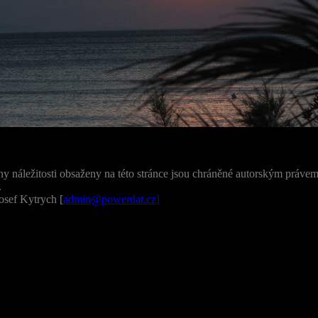
ny náležitosti obsaženy na této stránce jsou chráněné autorským právem 
.
osef Kytrych [
admin@powerdat.cz
]