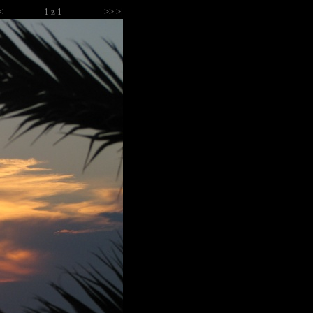
<
1 z 1
>> >|