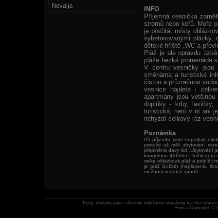
Novalja
INFO
Příjemná vesnička zaměře
stromů nebo keřů. Moře pe
je písčitá, místy oblázko
vybetonovanými plácky, o
dětské hřiště ,WC a převl
Pláž je ale opravdu úzká
pláže hezká promenáda s 
V centru vesničky jsou 
směnárna a turistické in
čistou a průzračnou vodou
vesnice najdete i celke
apartmány jsou vetšinou 
doplňky - krby, lavičky,
turistická, není v ní ani
nehyzdí celkový ráz vesni
Poznámka
Při příjezdu jsme nepotkali ni
protože už měli ubytování rez
přeplněna davy lidí. Ubytování j
koupelnou 40€/den. Vzhledem ma
velká oblázková pláž a poblíž i 
je pláž Sv.Duh (neplacená, šir
možnost vodních sportů.
Texty, obrázky jako i všechny náležitosti obsaženy na této strán
Foto a Copyright © 2