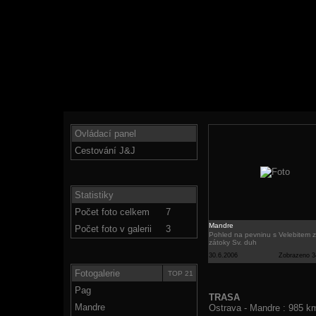
Ovládací panel
Cestování J&J
Statistiky
Počet foto celkem
7
Mandre
Počet foto v galerii
3
Pohled na pevninu s Velebitem 
zátoky Sv. duh
30.6.2006
Zobrazeno 34
Fotogalerie
TOP 21
Pag
TRASA
Mandre
Ostrava - Mandre : 985 k