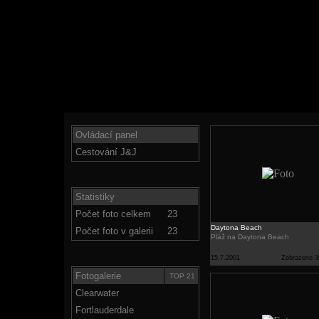
Ovládací panel
Cestování J&J
Statistiky
Počet foto celkem
23
Daytona Beach
Počet foto v galerii
23
Pláž na Daytona Beach
15.7.2001
Zobrazeno 3
Fotogalerie
TOP 21
Clearwater
Fortlauderdale