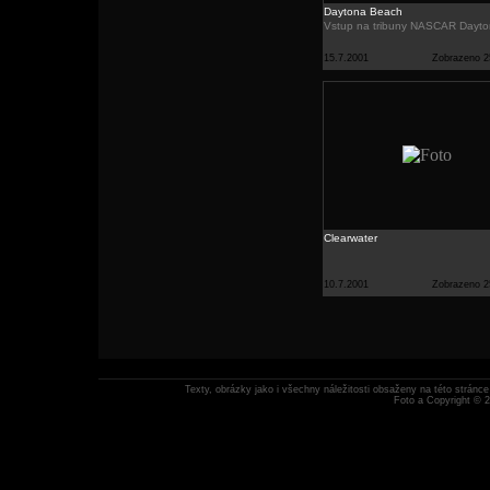
Daytona Beach
Vstup na tribuny NASCAR Dayt
15.7.2001
Zobrazeno 2
Clearwater
10.7.2001
Zobrazeno 2
Texty, obrázky jako i všechny náležitosti obsaženy na této strán
Foto a Copyright © 2