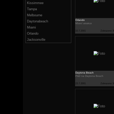
Kissimmee
Tampa
Melbourne
Orlando
Daytonabeach
Místní atrakce
Miami
10.7.2001
Zobrazeno 3
Orlando
Jacksonville
Daytona Beach
Pláž na Daytona Beach
15.7.2001
Zobrazeno 3