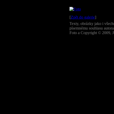
[
Zpět do galerie
]
Texty, obrázky jako i všech
písemnému souhlasu autora
Foto a Copyright © 2009, J