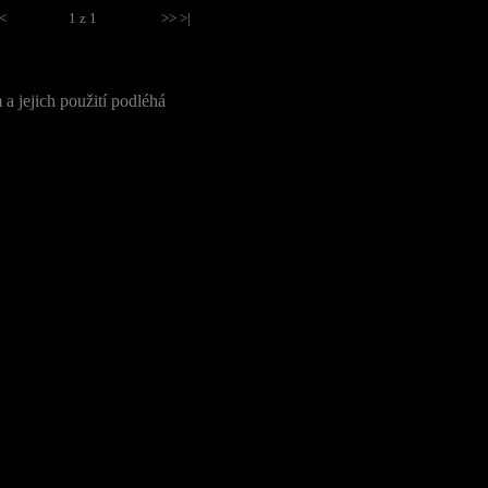
<<
1 z 1
>> >|
a jejich použití podléhá