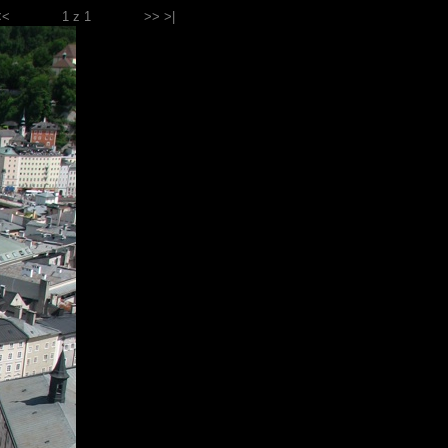
<<
1 z 1
>> >|