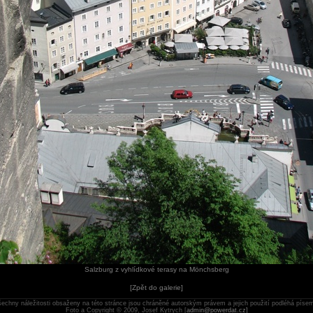
Salzburg z vyhlídkové terasy na Mönchsberg
[
Zpět do galerie
]
všechny náležitosti obsaženy na této stránce jsou chráněné autorským právem a jejich použití podléhá pís
Foto a Copyright © 2009, Josef Kytrych [
admin@powerdat.cz
]