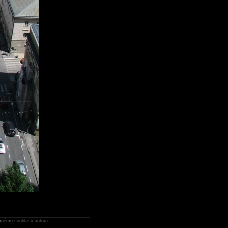
emnému souhlasu autora.